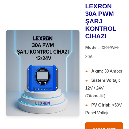
LEXRON
30A PWM
ŞARJ
KONTROL
CİHAZI
Model:
LXR-PWM-
30A
●
Akım:
30 Amper
●
Sistem Voltajı:
12V / 24V
(Otomatik)
●
PV Girişi:
<50V
Panel Voltajı