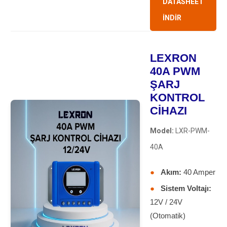
DATASHEET
İNDİR
LEXRON
40A PWM
ŞARJ
KONTROL
CİHAZI
Model:
LXR-PWM-
40A
●
Akım:
40 Amper
●
Sistem Voltajı:
12V / 24V
(Otomatik)