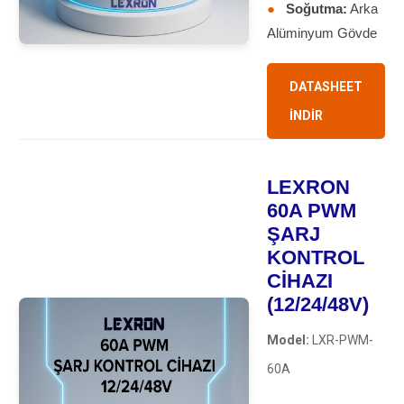
●
Soğutma:
Arka
Alüminyum Gövde
DATASHEET
İNDİR
LEXRON
60A PWM
ŞARJ
KONTROL
CİHAZI
(12/24/48V)
Model:
LXR-PWM-
60A