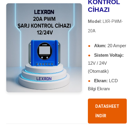
KONTROL
CİHAZI
Model:
LXR-PWM-
20A
●
Akım:
20 Amper
●
Sistem Voltajı:
12V / 24V
(Otomatik)
●
Ekran:
LCD
Bilgi Ekranı
DATASHEET
İNDİR