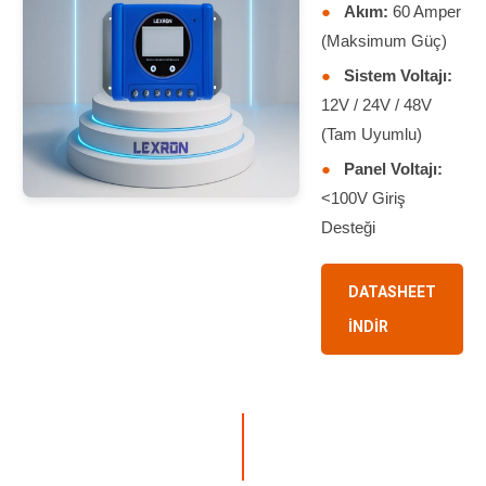
●
Akım:
60 Amper
(Maksimum Güç)
●
Sistem Voltajı:
12V / 24V / 48V
(Tam Uyumlu)
●
Panel Voltajı:
<100V Giriş
Desteği
DATASHEET
İNDİR