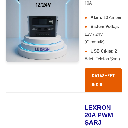
10A
●
Akım:
10 Amper
●
Sistem Voltajı:
12V / 24V
(Otomatik)
●
USB Çıkışı:
2
Adet (Telefon Şarjı)
DATASHEET
İNDİR
LEXRON
20A PWM
ŞARJ